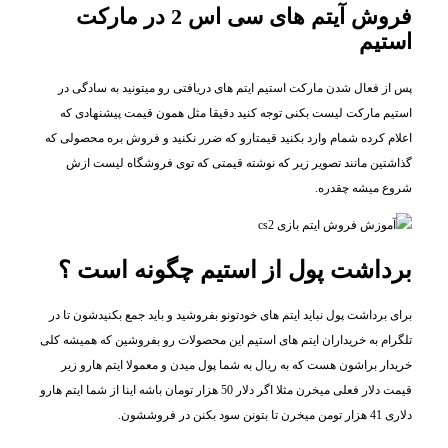
فروش آیتم های سی اس 2 در مارکت
استیم
پس از فعال شدن مارکت استیم ایتم های دریافتی رو میتونید به سادگی در
استیم مارکت لیست بکنی توجه کنید دقیقا مثل همون قیمت پیشنهادی که
اعلام کرده شمام وارد بکنید قیمتارو که ضرر نکنید و فروش بره محصولی که
گذاشتین مانند تصویر زیر که نوشته قیمتی که توی فروشگاه لیست ازش
شروع میشه چقدره.
برداشت پول از استیم چگونه است ؟
برای برداشت پول نباید ایتم های خودتونو بفروشید و باید جمع بکنیدشون تا در
تلگرام به خریداران ایتم های استیم این محصولات رو بفروشین که همیشه کلی
خریدار براشون هست که به ریال به شما پول میدن و معمولا ایتم هارو زیر
قیمت دلار فعلی میخرن مثلا اگر دلار 50 هزار تومان باشه اینا از شما ایتم هارو
دلاری 41 هزار تومن میخرن تا بتونن سود بکنن در فروششون.