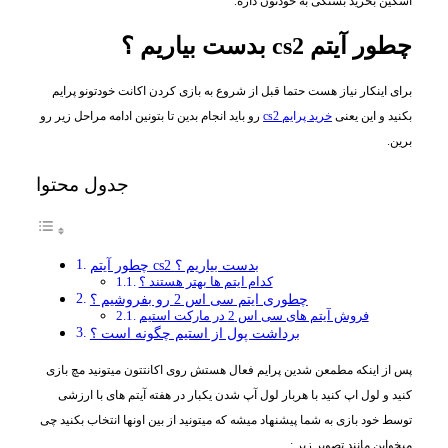
اسکین بخرید بستگی به خودتون داره.
چطور آیتم cs2 بدست بیاریم ؟
برای اینکار نیاز هست حتما قبل از شروع به بازی کردن اکانت خودتونو پرایم
بکنید و این یعنی
خرید پرایم cs2
رو باید انجام بدین تا بتونین ادامه مراحل زیر رو
برین.
جدول محتوا
چطور آیتم cs2 بدست بیاریم ؟
کدام ایتم ها بهتر هستند ؟
چطوری ایتم سی اس 2 رو بفروشیم ؟
فروش آیتم های سی اس 2 در مارکت استیم
برداشت پول از استیم چگونه است ؟
پس از اینکه مطمعن شدین پرایم فعال هستش روی اکانتتون میتونید مچ بازی
کنید و لول اپ کنید با هربار لول آپ شدن یکبار در هفته آیتم های با ارزشی
توسط خود بازی به شما پیشنهاد میشه که میتونید از بین اونها انتخاب بکنید چی
میخواین مانند تصویر زیر :