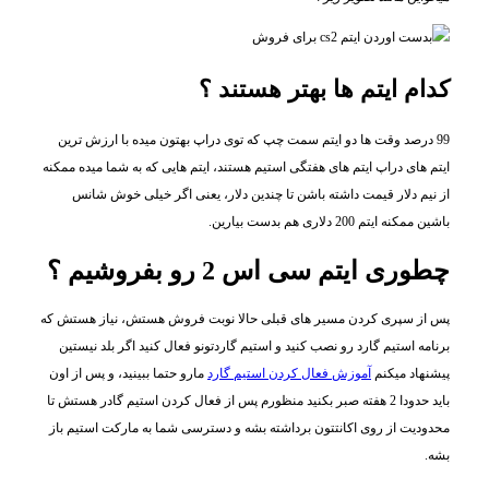
کدام ایتم ها بهتر هستند ؟
99 درصد وقت ها دو ایتم سمت چپ که توی دراپ بهتون میده با ارزش ترین
ایتم های دراپ ایتم های هفتگی استیم هستند، ایتم هایی که به شما میده ممکنه
از نیم دلار قیمت داشته باشن تا چندین دلار، یعنی اگر خیلی خوش شانس
باشین ممکنه ایتم 200 دلاری هم بدست بیارین.
چطوری ایتم سی اس 2 رو بفروشیم ؟
پس از سپری کردن مسیر های قبلی حالا نوبت فروش هستش، نیاز هستش که
برنامه استیم گارد رو نصب کنید و استیم گاردتونو فعال کنید اگر بلد نیستین
پیشنهاد میکنم
آموزش فعال کردن استیم گارد
مارو حتما ببینید، و پس از اون
باید حدودا 2 هفته صبر بکنید منظورم پس از فعال کردن استیم گادر هستش تا
محدودیت از روی اکانتتون برداشته بشه و دسترسی شما به مارکت استیم باز
بشه.