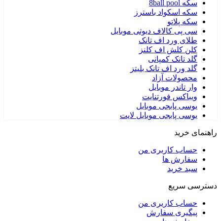
سکه 8ball pool
سکه اسکواد باسترز
سکه پلاتو
سی پی کالاف دیوتی موبایل
طلای ورد اف تانک
کلن کلش اف کلنز
گلد تانک کمپانی
گلد ورد اف تانک بلیتز
محصولات آزاد
وار تاندر موبایل
ویباکس فورتنایت
یوسی پابجی موبایل
یوسی پابجی موبایل لایت
راهنمای خرید
حساب کاربری من
سفارش ها
سبد خرید
دسترسی سریع
حساب کاربری من
پیگیری سفارش