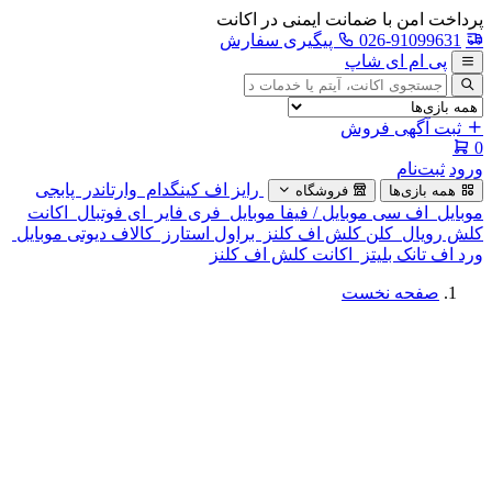
پرداخت امن با ضمانت ایمنی در اکانت
026-91099631
پیگیری سفارش
پی ام ای شاپ
جستجوی
آگهی
ثبت آگهی فروش
0
ورود
ثبت‌نام
رایز اف کینگدام
وارتاندر
پابجی
همه بازی‌ها
فروشگاه
موبایل
اف سی موبایل / فیفا موبایل
فری فایر
ای فوتبال
اکانت
کلش رویال
کلن کلش اف کلنز
براول استارز
کالاف دیوتی موبایل
ورد اف تانک بلیتز
اکانت کلش اف کلنز
صفحه نخست