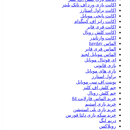
اکانت بازی ورد اف تانک بلیتز
اکانت براول استارز
اکانت پابجی موبایل
اکانت رایز اف کینگدام
اکانت فری فایر
اکانت کلش رویال
اکانت وارتاندر
الماس hayday
الماس فری فایر
الماس موبایل لجند
ای فوتبال موبایل
بازی قانونی
بازی های موبایل
براول استارز
پوینت اف سی موبایل
جم کلش اف کلنز
جم کلش رویال
خرید الماس فارلایت 84
خرید بازی استیم
خرید بازی پلی استیشن
خرید سکه بازی دلتا فورس
دریم لیگ
روبلاکس