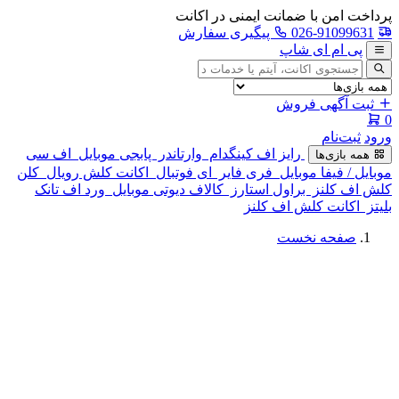
پرداخت امن با ضمانت ایمنی در اکانت
026-91099631
پیگیری سفارش
پی ام ای شاپ
جستجوی
آگهی
ثبت آگهی فروش
0
ورود
ثبت‌نام
رایز اف کینگدام
وارتاندر
پابجی موبایل
اف سی
همه بازی‌ها
موبایل / فیفا موبایل
فری فایر
ای فوتبال
اکانت کلش رویال
کلن
کلش اف کلنز
براول استارز
کالاف دیوتی موبایل
ورد اف تانک
بلیتز
اکانت کلش اف کلنز
صفحه نخست