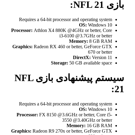
بازی NFL 21:
Requires a 64-bit processor and operating system
OS:
Windows 10
Processor:
Athlon X4 880K @4GHz or better, Core
i3-6100 @3.7GHz or better
Memory:
8 GB RAM
Graphics:
Radeon RX 460 or better, GeForce GTX
670 or better
DirectX:
Version 11
Storage:
50 GB available space
سیستم پیشنهادی بازی NFL
21:
Requires a 64-bit processor and operating system
OS:
Windows 10
Processor:
FX 8150 @3.6GHz or better, Core i5-
3550 @3.40GHz or better
Memory:
16 GB RAM
Graphics:
Radeon R9 270x or better, GeForce GTX