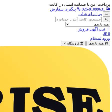
پرداخت امن با ضمانت ایمنی در اکانت
026-91099631
پیگیری سفارش
پی ام ای شاپ
جستجوی
آگهی
ثبت آگهی فروش
0
ورود
ثبت‌نام
همه بازی‌ها
فروشگاه