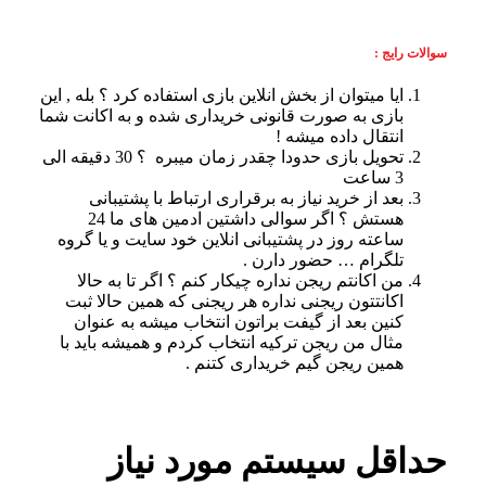
سوالات رایج :
ایا میتوان از بخش انلاین بازی استفاده کرد ؟ بله , این
بازی به صورت قانونی خریداری شده و به اکانت شما
انتقال داده میشه !
تحویل بازی حدودا چقدر زمان میبره ؟ 30 دقیقه الی
3 ساعت
بعد از خرید نیاز به برقراری ارتباط با پشتیبانی
هستش ؟ اگر سوالی داشتین ادمین های ما 24
ساعته روز در پشتیبانی انلاین خود سایت و یا گروه
تلگرام … حضور دارن .
من اکانتم ریجن نداره چیکار کنم ؟ اگر تا به حالا
اکانتتون ریجنی نداره هر ریجنی که همین حالا ثبت
کنین بعد از گیفت براتون انتخاب میشه به عنوان
مثال من ریجن ترکیه انتخاب کردم و همیشه باید با
همین ریجن گیم خریداری کتنم .
حداقل سیستم مورد نیاز