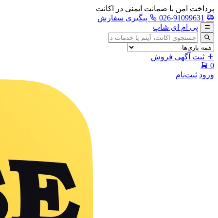
پرداخت امن با ضمانت ایمنی در اکانت
026-91099631
پیگیری سفارش
پی ام ای شاپ
جستجوی
آگهی
ثبت آگهی فروش
0
ورود
ثبت‌نام