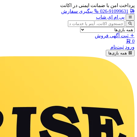
پرداخت امن با ضمانت ایمنی در اکانت
026-91099631
پیگیری سفارش
پی ام ای شاپ
جستجوی
آگهی
ثبت آگهی فروش
0
ورود
ثبت‌نام
همه بازی‌ها