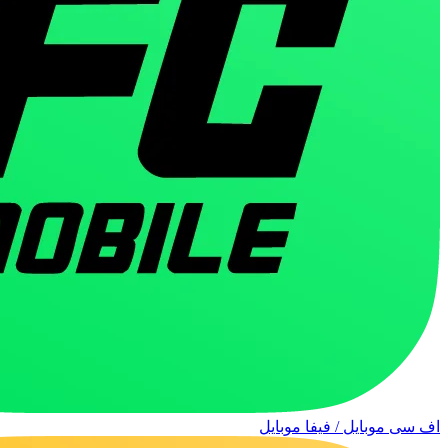
اف سی موبایل / فیفا موبایل