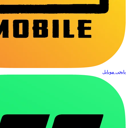
پابجی موبایل