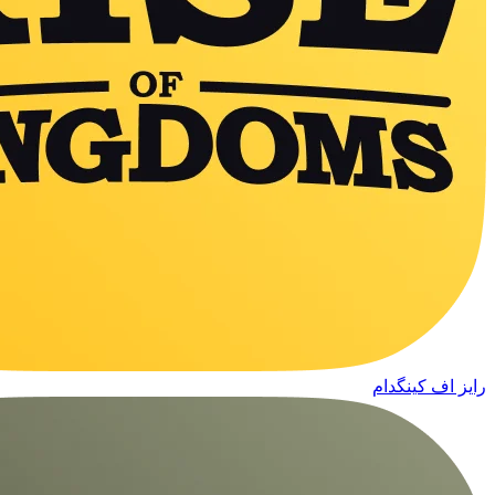
رایز اف کینگدام