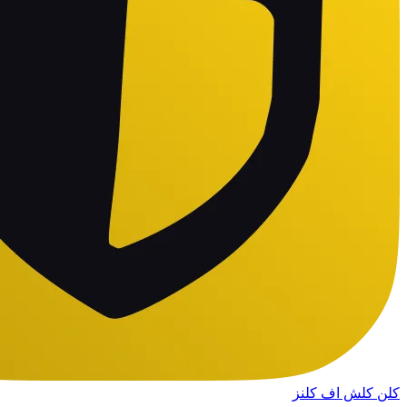
کلن کلش اف کلنز