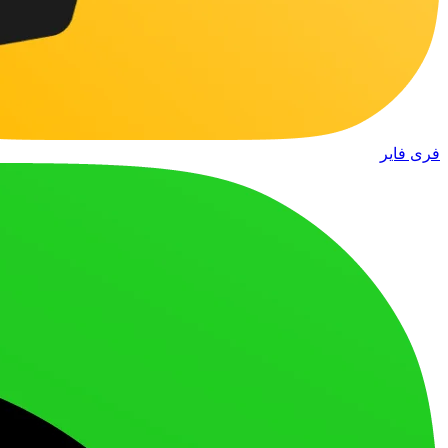
فری فایر