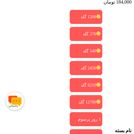
184,000
تومان
1200 گلد
270 گلد
540 گلد
2450 گلد
6210 گلد
12780 گلد
1 روز پرمیوم
نام بسته