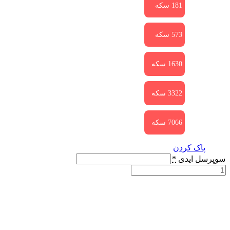
181 سکه
573 سکه
1630 سکه
3322 سکه
7066 سکه
پاک کردن
سوپرسل ایدی
*
خرید
الماس
هی
دی
-
جم
hay