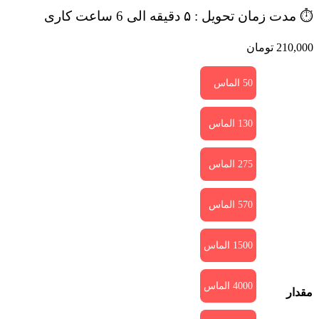
⏱️ مدت زمان تحویل : ۵ دقیقه الی 6 ساعت کاری
210,000
تومان
50 الماس
130 الماس
275 الماس
570 الماس
1500 الماس
4000 الماس
مقدار