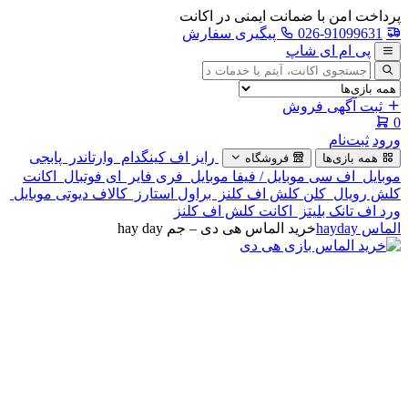
پرداخت امن با ضمانت ایمنی در اکانت
026-91099631
پیگیری سفارش
پی ام ای شاپ
جستجوی
آگهی
ثبت آگهی فروش
0
ورود
ثبت‌نام
رایز اف کینگدام
وارتاندر
پابجی
همه بازی‌ها
فروشگاه
موبایل
اف سی موبایل / فیفا موبایل
فری فایر
ای فوتبال
اکانت
کلش رویال
کلن کلش اف کلنز
براول استارز
کالاف دیوتی موبایل
ورد اف تانک بلیتز
اکانت کلش اف کلنز
الماس hayday
خرید الماس هی دی – جم hay day