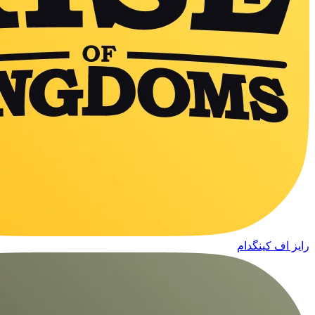
رایز اف کینگدام