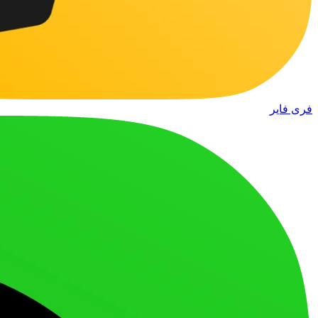
فری فایر