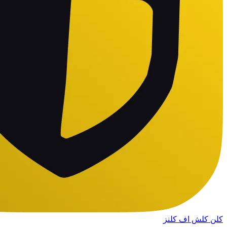
کلن کلش اف کلنز