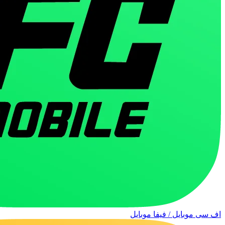
اف سی موبایل / فیفا موبایل