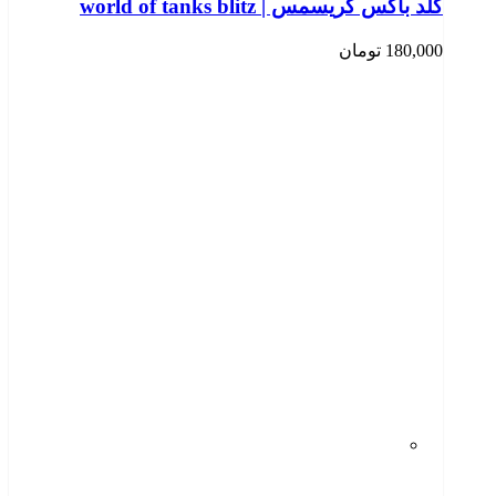
گلد باکس کریسمس | world of tanks blitz
180,000
تومان