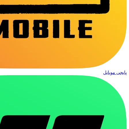
پابجی موبایل