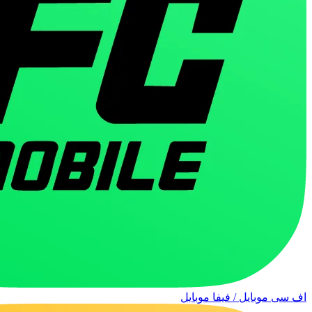
اف سی موبایل / فیفا موبایل