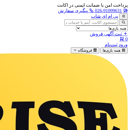
پرداخت امن با ضمانت ایمنی در اکانت
026-91099631
پیگیری سفارش
پی ام ای شاپ
جستجوی
آگهی
ثبت آگهی فروش
0
ورود
ثبت‌نام
همه بازی‌ها
فروشگاه