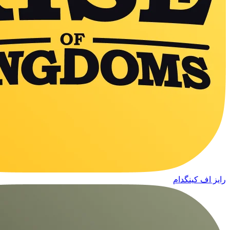
رایز اف کینگدام