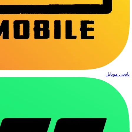
پابجی موبایل