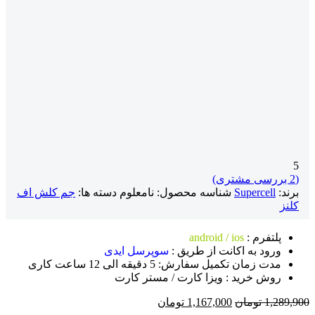
5
(
2
بررسی مشتری)
برند:
Supercell
شناسه محصول:
نامعلوم
دسته ها:
جم کلش اف
کلنز
پلتفرم :
android / ios
ورود به اکانت از طریق :
سوپرسل ایدی
مدت زمان تکمیل سفارش: 5 دقیقه الی 12 ساعت کاری
روش خرید : ویزا کارت / مستر کارت
قیمت
قیمت
1,289,900
تومان
1,167,000
تومان
اصلی
فعلی