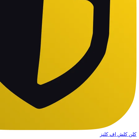
کلن کلش اف کلنز