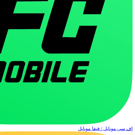
اف سی موبایل / فیفا موبایل