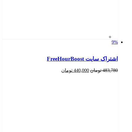
9%
اشتراک سایت FreeHourBoost
قیمت
قیمت
483,780
تومان
440,000
تومان
اصلی
فعلی
483,780 تومان
440,000 تومان
بود.
است.