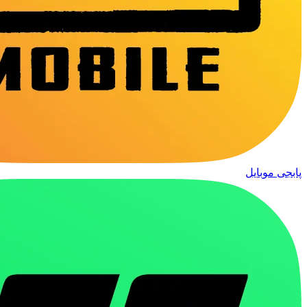
پابجی موبایل