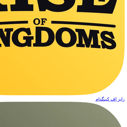
رایز اف کینگدام