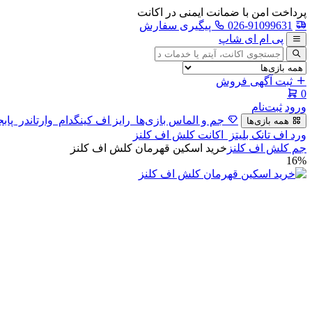
پرداخت امن با ضمانت ایمنی در اکانت
026-91099631
پیگیری سفارش
پی ام ای شاپ
جستجوی
آگهی
ثبت آگهی فروش
0
ورود
ثبت‌نام
جم و الماس بازی‌ها
رایز اف کینگدام
وارتاندر
پابج
همه بازی‌ها
ورد اف تانک بلیتز
اکانت کلش اف کلنز
جم کلش اف کلنز
خرید اسکین قهرمان کلش اف کلنز
16%