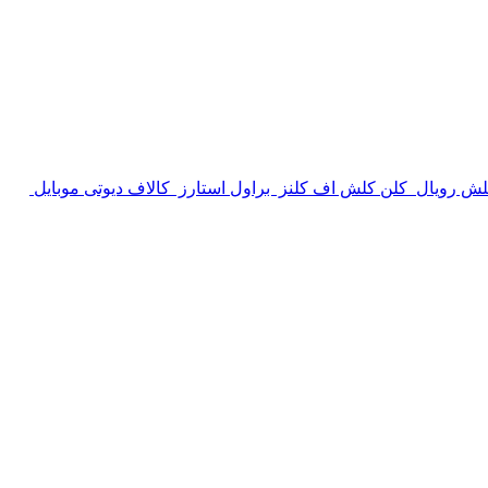
لش رویال
کلن کلش اف کلنز
براول استارز
کالاف دیوتی موبایل