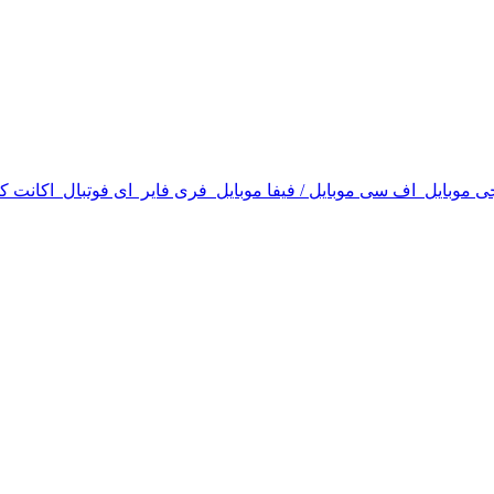
ی موبایل
اف سی موبایل / فیفا موبایل
فری فایر
ای فوتبال
اکانت ک