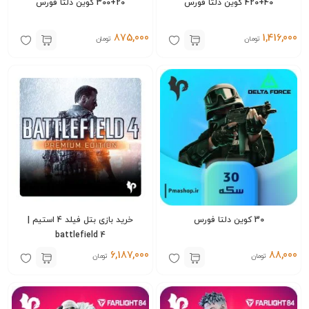
420+40 کوین دلتا فورس
300+20 کوین دلتا فورس
875,000
1,416,000
تومان
تومان
30 کوین دلتا فورس
خرید بازی بتل فیلد 4 استیم |
battlefield 4
6,187,000
88,000
تومان
تومان