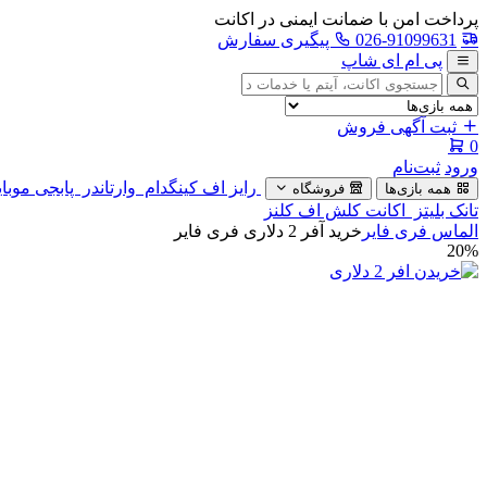
پرداخت امن با ضمانت ایمنی در اکانت
026-91099631
پیگیری سفارش
پی ام ای شاپ
جستجوی
آگهی
ثبت آگهی فروش
0
ورود
ثبت‌نام
رایز اف کینگدام
وارتاندر
پابجی موبا
همه بازی‌ها
فروشگاه
تانک بلیتز
اکانت کلش اف کلنز
الماس فری فایر
خرید آفر 2 دلاری فری فایر
20%