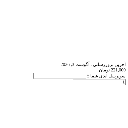
آخرین بروزرسانی :
آگوست 3, 2026
221,000
تومان
سوپرسل ایدی شما
*
10000
سکه
اسکواد
باسترز
عدد