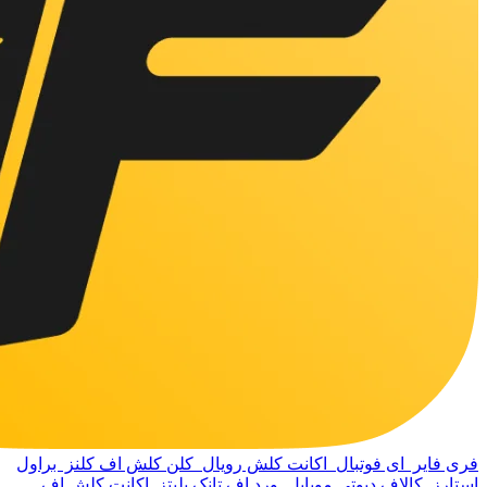
فری فایر
ای فوتبال
اکانت کلش رویال
کلن کلش اف کلنز
براول
استارز
کالاف دیوتی موبایل
ورد اف تانک بلیتز
اکانت کلش اف