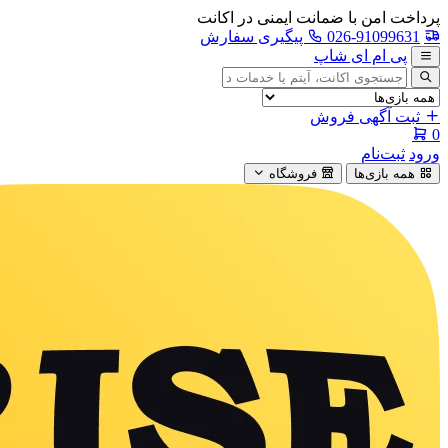
پرداخت امن با ضمانت ایمنی در اکانت
026-91099631
پیگیری سفارش
پی ام ای شاپ
جستجوی
آگهی
ثبت آگهی فروش
0
ورود
ثبت‌نام
همه بازی‌ها
فروشگاه