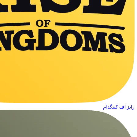
رایز اف کینگدام