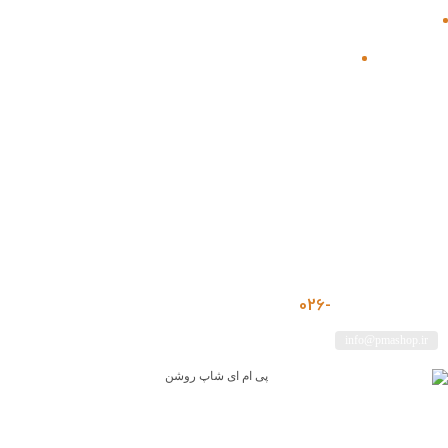
راهنمای خرید
حساب کاربری من
دسترسی سریع
سفارش ها
سبد خرید
حساب کاربری من
پیگیری سفارش
سفارش ها
ارتباط با پشتیبانی
آموزش ثبت سفارش
قوانین
تماس با ما
026-
91099631
info@pmashop.ir
فیسبوک
اینستاگرام
تلگرام
یوتیوب
لینکدین
پی ام ای شاپ - پلتفرم همه‌ کاره برای گیمر ها