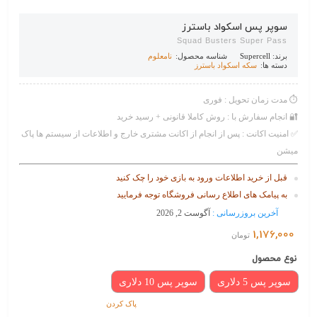
سوپر پس اسکواد باسترز
Squad Busters Super Pass
برند:
Supercell
شناسه محصول:
نامعلوم
دسته ها:
سکه اسکواد باسترز
⏱️ مدت زمان تحویل : فوری
🔐 انجام سفارش با : روش کاملا قانونی + رسید خرید
✅ امنیت اکانت : پس از انجام از اکانت مشتری خارج و اطلاعات از سیستم ها پاک
میشن
قبل از خرید اطلاعات ورود به بازی خود را چک کنید
به پیامک های اطلاع رسانی فروشگاه توجه فرمایید
آخرین بروزرسانی :
آگوست 2, 2026
1,176,000
تومان
نوع محصول
سوپر پس 5 دلاری
سوپر پس 10 دلاری
پاک کردن