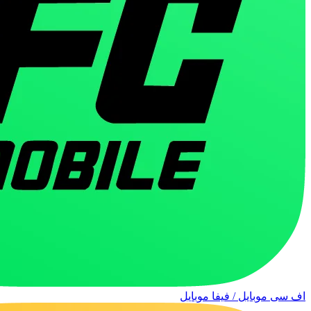
اف سی موبایل / فیفا موبایل