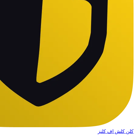
کلن کلش اف کلنز