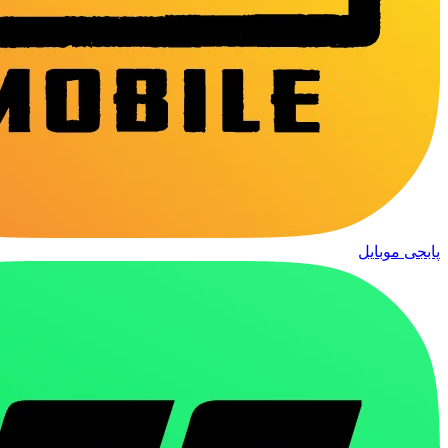
پابجی موبایل