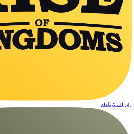
رایز اف کینگدام