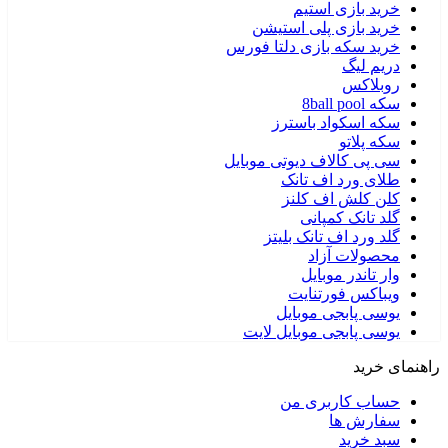
خرید بازی استیم
خرید بازی پلی استیشن
خرید سکه بازی دلتا فورس
دریم لیگ
روبلاکس
سکه 8ball pool
سکه اسکواد باسترز
سکه پلاتو
سی پی کالاف دیوتی موبایل
طلای ورد اف تانک
کلن کلش اف کلنز
گلد تانک کمپانی
گلد ورد اف تانک بلیتز
محصولات آزاد
وار تاندر موبایل
ویباکس فورتنایت
یوسی پابجی موبایل
یوسی پابجی موبایل لایت
راهنمای خرید
حساب کاربری من
سفارش ها
سبد خرید