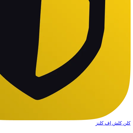
کلن کلش اف کلنز