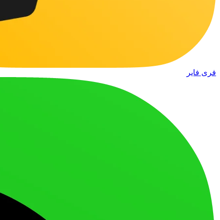
فری فایر