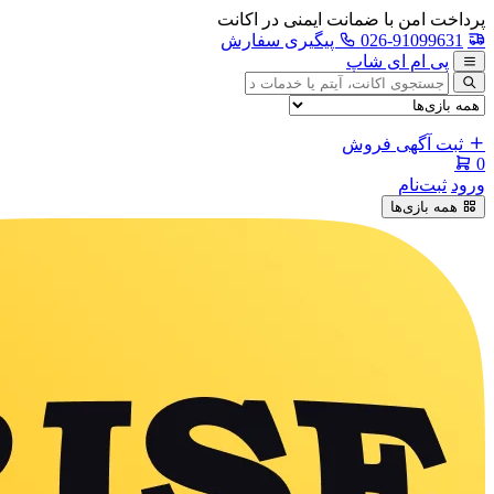
پرداخت امن با ضمانت ایمنی در اکانت
026-91099631
پیگیری سفارش
پی ام ای شاپ
جستجوی
آگهی
ثبت آگهی فروش
0
ورود
ثبت‌نام
همه بازی‌ها