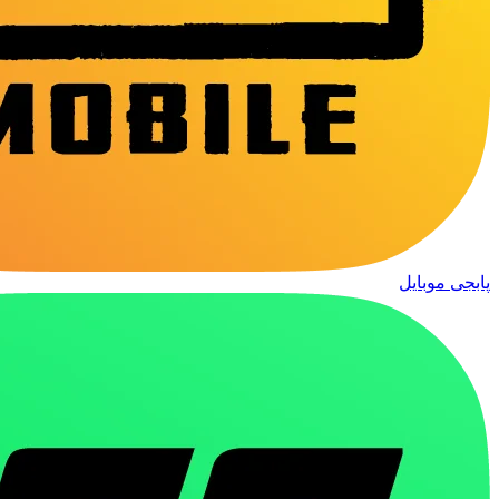
پابجی موبایل