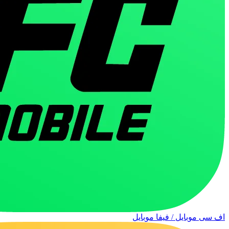
اف سی موبایل / فیفا موبایل