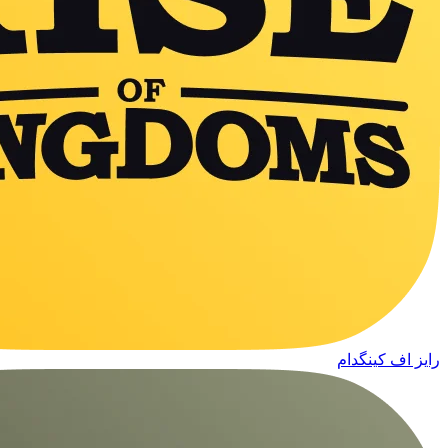
رایز اف کینگدام