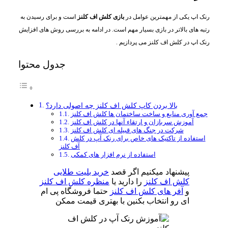
رنک اپ یکی از مهمترین عوامل در
بازی کلش اف کلنز
است و برای رسیدن به
رتبه های بالاتر در بازی بسیار مهم است. در ادامه به بررسی روش های افزایش
رنک اپ در کلش اف کلنز می پردازیم .
جدول محتوا
بالا بردن کاپ کلش اف کلنز چه اصولی دارد؟
جمع آوری منابع و ساخت ساختمان ها کلش اف کلنز
آموزش سربازان و ارتقاء آنها در کلش اف کلنز
شرکت در جنگ های قبیله ای کلش اف کلنز
استفاده از تاکتیک های خاص برای رنک آپ در کلش
آف کلنز
استفاده از نرم افزار های کمکی
پیشنهاد میکنیم اگر قصد
خرید بلیت طلایی
کلش اف کلنز
را دارید یا
منظره کلش اف کلنز
و
آفر های کلش اف کلنز
حتما فروشگاه پی ام
ای رو انتخاب بکنین با بهتری قیمت ممکن