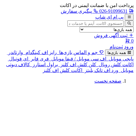
پرداخت امن با ضمانت ایمنی در اکانت
026-91099631
پیگیری سفارش
پی ام ای شاپ
جستجوی
آگهی
ثبت آگهی فروش
0
ورود
ثبت‌نام
جم و الماس بازی‌ها
رایز اف کینگدام
وارتاندر
همه بازی‌ها
پابجی موبایل
اف سی موبایل / فیفا موبایل
فری فایر
ای فوتبال
اکانت کلش رویال
کلن کلش اف کلنز
براول استارز
کالاف دیوتی
موبایل
ورد اف تانک بلیتز
اکانت کلش اف کلنز
صفحه نخست