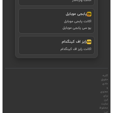
اکانت وارتاندر
پابجی موبایل
اکانت پابجی موبایل
یو سی پابجی موبایل
رایز اف کینگدام
اکانت رایز اف کینگدام
کلیه
حقوق
مادی
و
معنوی
برای
این
سایت
محفوظ
می