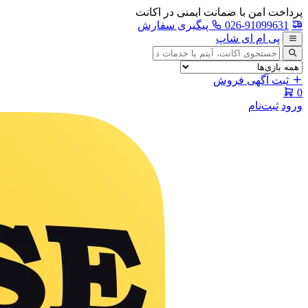
پرداخت امن با ضمانت ایمنی در اکانت
026-91099631
پیگیری سفارش
پی ام ای شاپ
جستجوی
آگهی
ثبت آگهی فروش
0
ورود
ثبت‌نام