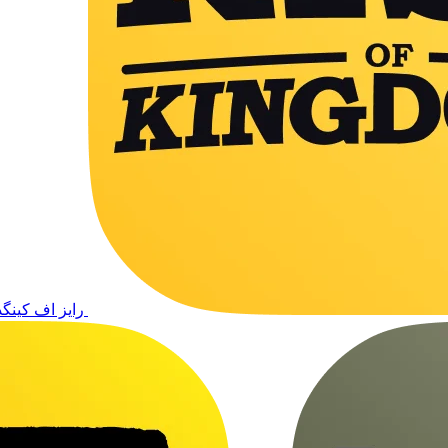
رایز اف کینگد