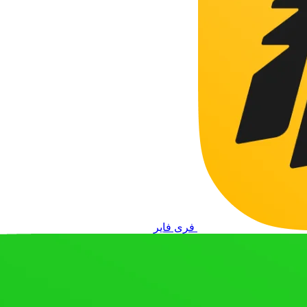
فری فایر