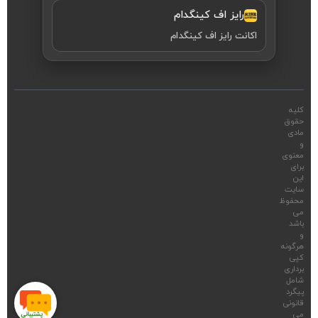
رایز اف کینگدام
اکانت رایز اف کینگدام
کلیه
حقوق
مادی
و
معنوی
برای
این
سایت
محفوظ
می
باشد
و
هرگونه
کپی
برداری
شامل
پیگرد
قانونی
می