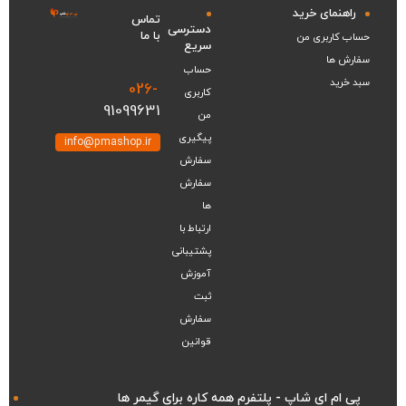
راهنمای خرید
●دارای بخش مناسب کودکان
تماس
دسترسی
با ما
فیسبوک
اینستاگرام
تلگرام
یوت
حساب کاربری من
سریع
●بیش از 33 زبان به صورت کامل قابل یادگیری در این برنامه
سفارش ها
حساب
موجود است
سبد خرید
026-
کاربری
91099631
این اشتراک شامل گارانتی میباشد .
من
پیگیری
info@pmashop.ir
سفارش
سفارش
ها
ارتباط با
پشتیبانی
آموزش
ثبت
سفارش
قوانین
پی ام ای شاپ - پلتفرم همه‌ کاره برای گیمر ها