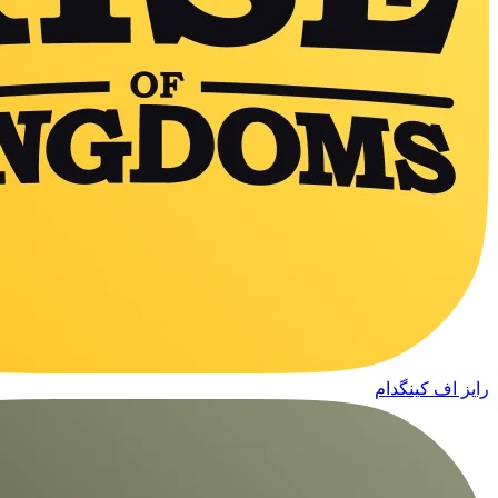
رایز اف کینگدام