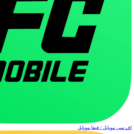
اف سی موبایل / فیفا موبایل