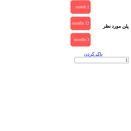
1 month
12 months
پلن مورد نظر
3 months
پاک کردن
اشتراک
برنامه
CodeCademy
|
قانونی
عدد