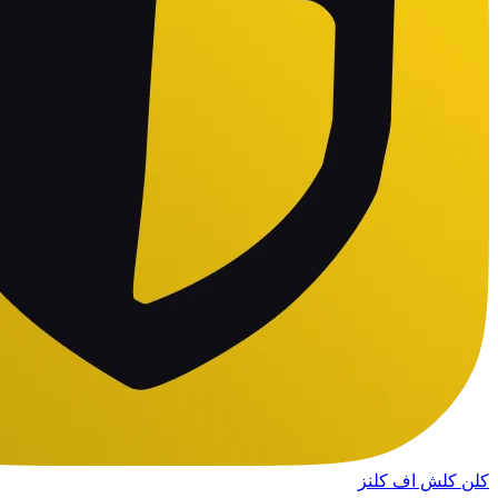
کلن کلش اف کلنز