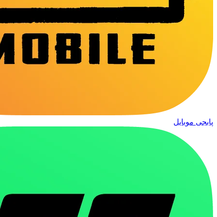
پابجی موبایل