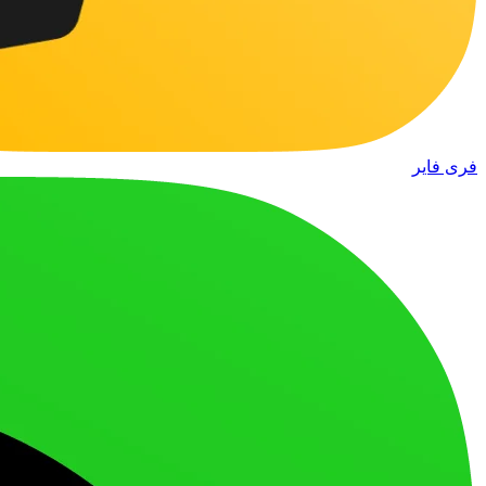
فری فایر