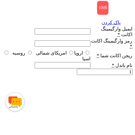
100$
پاک کردن
ایمیل وارگیمینگ
اکانت
*
رمز وارگیمینگ اکانت
*
اروپا
امریکای شمالی
روسیه
ریجن اکانت شما
*
اسیا
نام باندل
*
باندل
های
بازی
world
of
tanks
blitz
عدد