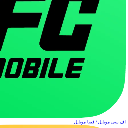
اف سی موبایل / فیفا موبایل