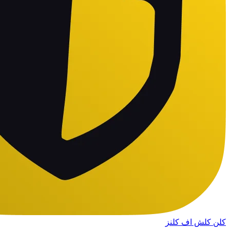
کلن کلش اف کلنز