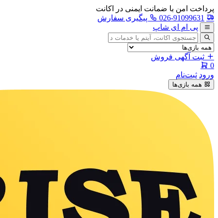
پرداخت امن با ضمانت ایمنی در اکانت
026-91099631
پیگیری سفارش
پی ام ای شاپ
جستجوی
آگهی
ثبت آگهی فروش
0
ورود
ثبت‌نام
همه بازی‌ها