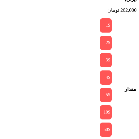
262,000
تومان
1$
2$
3$
4$
مقدار
5$
10$
50$