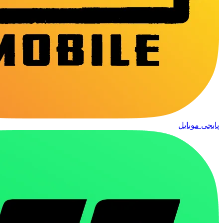
پابجی موبایل