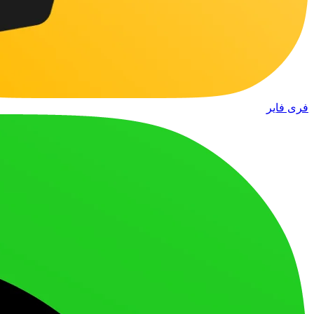
فری فایر