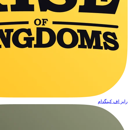
رایز اف کینگدام