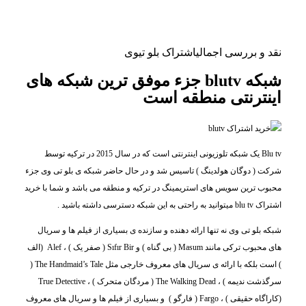
نقد و بررسی اجمالی
اشتراک بلو تیوی
شبکه blutv جزء موفق ترین شبکه های
اینترنتی منطقه است
Blu tv یک شبکه تلوزیونی اینترنتی است که در سال 2015 در ترکیه توسط
شرکت ( دوگان هولدینگ ) تاسیس شد و در حال حاضر شبکه ی بلو تی وی جزء
محبوب ترین سویس های استریمینگ در ترکیه و منطقه می باشد و شما با خرید
اشتراک blu tv میتوانید به راحتی به این شبکه دسترسی داشته باشید .
شبکه بلو تی وی نه تنها ارائه دهنده و سازنده ی بسیاری از فیلم ها و سریال
های محبوب ترکی مانند Masum ( بی گناه ) و Sıfır Bir ( صفر یک ) ، Alef (الف
) است بلکه با ارائه ی سریال های معروف خارجی مثل The Handmaid’s Tale (
سرگذشت ندیمه ) ، The Walking Dead ( مردگان متحرک ) ، True Detective
(کاراگاه حقیقی ) ، Fargo ( فارگو ) و بسیاری از فیلم ها و سریال های معروف