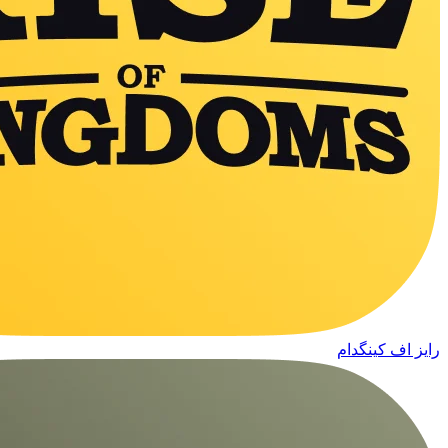
رایز اف کینگدام