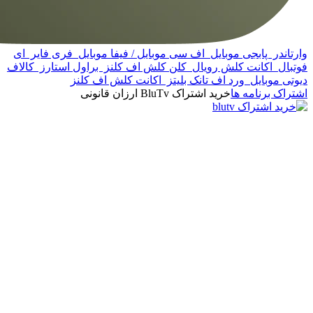
وارتاندر
پابجی موبایل
اف سی موبایل / فیفا موبایل
فری فایر
ای
فوتبال
اکانت کلش رویال
کلن کلش اف کلنز
براول استارز
کالاف
دیوتی موبایل
ورد اف تانک بلیتز
اکانت کلش اف کلنز
اشتراک برنامه ها
خرید اشتراک BluTv ارزان قانونی