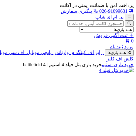
پرداخت امن با ضمانت ایمنی در اکانت
026-91099631
پیگیری سفارش
پی ام ای شاپ
جستجوی
آگهی
ثبت آگهی فروش
0
ورود
ثبت‌نام
رایز اف کینگدام
وارتاندر
پابجی موبایل
اف سی موبایل
همه بازی‌ها
کلش اف کلنز
خرید بازی استیم
خرید بازی بتل فیلد 4 استیم | battlefield 4