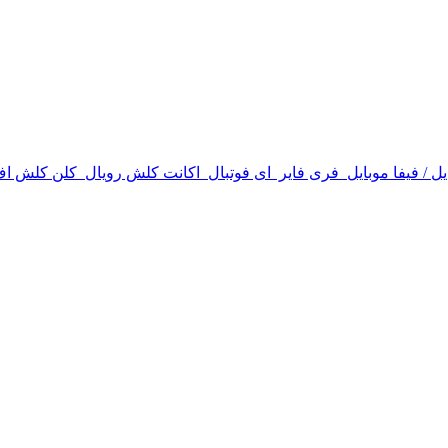
 / فیفا موبایل
فری فایر
ای فوتبال
اکانت کلش رویال
کلن کلش اف