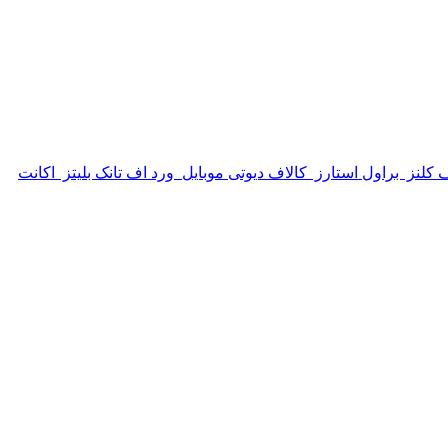
 کلنز
براول استارز
کالاف دیوتی موبایل
ورد اف تانک بلیتز
اکانت