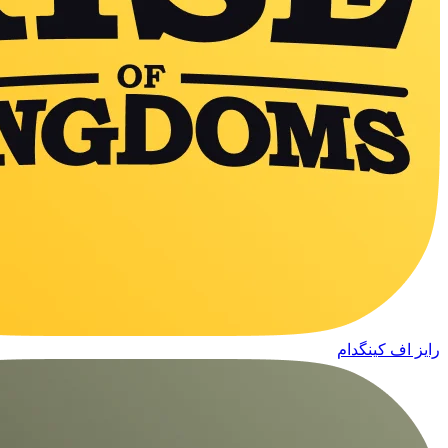
رایز اف کینگدام