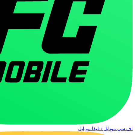
اف سی موبایل / فیفا موبایل