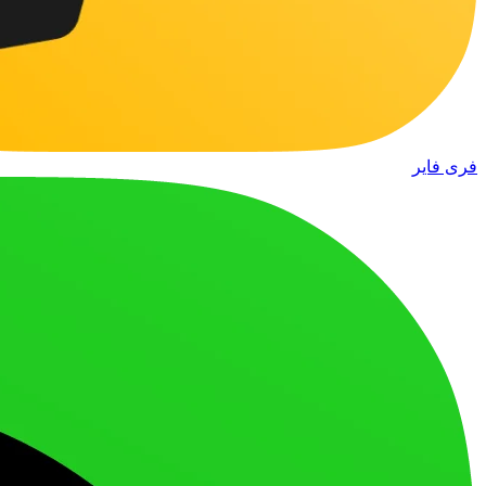
فری فایر