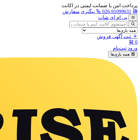
پرداخت امن با ضمانت ایمنی در اکانت
026-91099631
پیگیری سفارش
پی ام ای شاپ
جستجوی
آگهی
ثبت آگهی فروش
0
ورود
ثبت‌نام
همه بازی‌ها