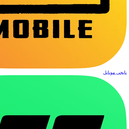
پابجی موبایل