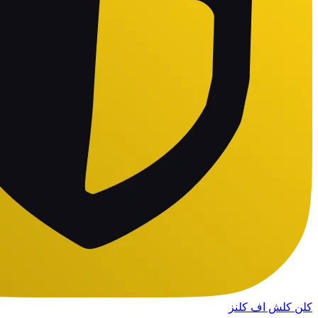
کلن کلش اف کلنز