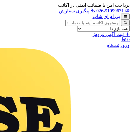
پرداخت امن با ضمانت ایمنی در اکانت
026-91099631
پیگیری سفارش
پی ام ای شاپ
جستجوی
آگهی
ثبت آگهی فروش
0
ورود
ثبت‌نام