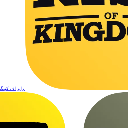
رایز اف کینگد