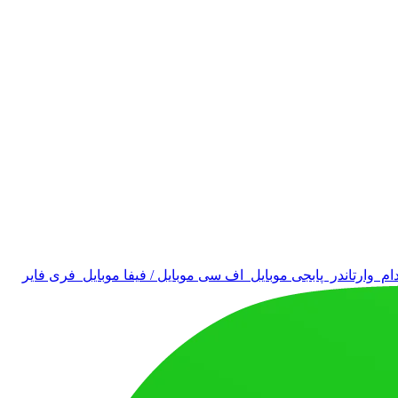
دام
وارتاندر
پابجی موبایل
اف سی موبایل / فیفا موبایل
فری فایر