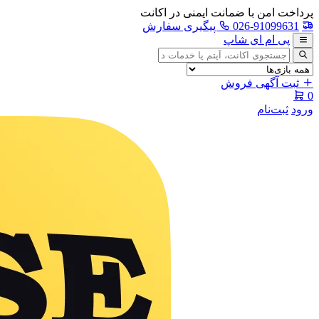
پرداخت امن با ضمانت ایمنی در اکانت
026-91099631
پیگیری سفارش
پی ام ای شاپ
جستجوی
آگهی
ثبت آگهی فروش
0
ورود
ثبت‌نام