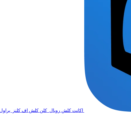
اکانت کلش رویال
کلن کلش اف کلنز
براول 