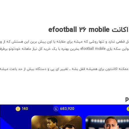
efootbal
 قطعی ندارد و تنها روشی که میشه برای مقابله با اون پیش برین این هستش که از ور
خروج های غیر ضروری جلوگیری بکنیم ، به عنوان مثال اگر میخواین سکه بازی efootball mobile بخرین بهتره با یک خرید کل نیاز ماهانه خودتونو برط
 ممکنه اکاننتون برای همیشه قفل بشه ، تغییر ای پی و دستگاه بیش از حد باعث میشه