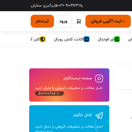
026-91099631
پیگیری سفارش
ثبت آگهی فروش
ورود
ثبت‌نام
یر
ای فوتبال
اکانت کلش رویال
کلن کلش اف کلنز
صفحه اینستاگرام
اخبار مقالات و تخفیفات گروهی را دنبال کنید
@pmashop.ir
کانال تلگرام
اخبار مقالات و تخفیفات گروهی را دنبال کنید
@pmashop