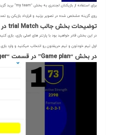
برای استفاده از بازیکنان لجندری به بخش “my team” برید گزینه Players رو بزنید و بازیکن مورد نظر خودتون رو انتخاب کنید.
روی گزینه مشخص شده در تصویر بزنید و قرارداد بازیکن رو تمدی
توضیحات بخش جالب trial Match در ای فوتبال موبایل 26
در این بخش قادر خواهید بود با پارتنر های اصلی بازی، بازی کنید
اول تیم خودتون و تیم حریفتون رو انتخاب میکنید و وارد بازی
در بخش “Game plan” در قسمت “Manager” دو قابلیت جدید اضافه شده است