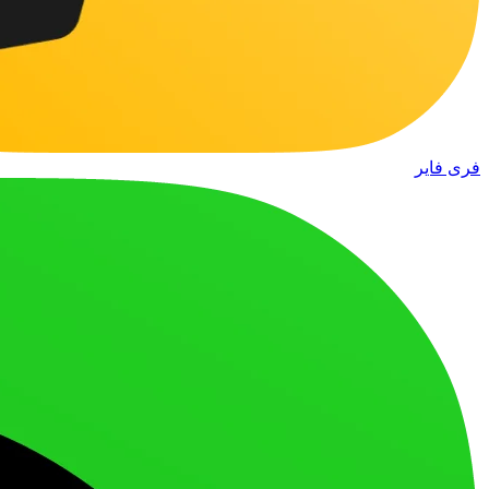
فری فایر