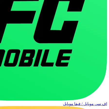
اف سی موبایل / فیفا موبایل