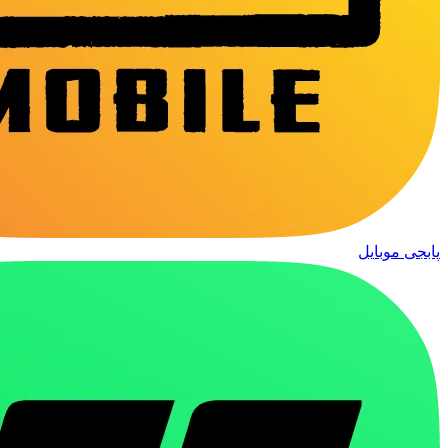
پابجی موبایل