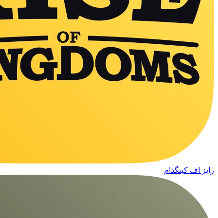
رایز اف کینگدام