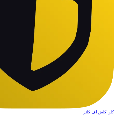
کلن کلش اف کلنز