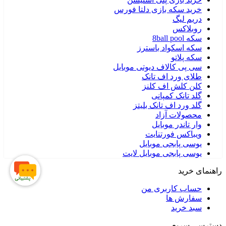
خرید سکه بازی دلتا فورس
دریم لیگ
روبلاکس
سکه 8ball pool
سکه اسکواد باسترز
سکه پلاتو
سی پی کالاف دیوتی موبایل
طلای ورد اف تانک
کلن کلش اف کلنز
گلد تانک کمپانی
گلد ورد اف تانک بلیتز
محصولات آزاد
وار تاندر موبایل
ویباکس فورتنایت
یوسی پابجی موبایل
یوسی پابجی موبایل لایت
راهنمای خرید
حساب کاربری من
سفارش ها
سبد خرید
دسترسی سریع