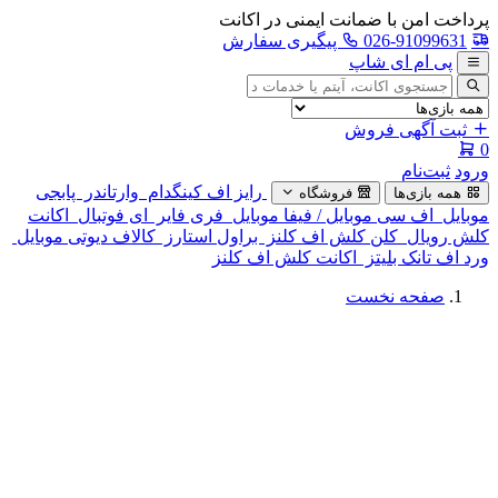
پرداخت امن با ضمانت ایمنی در اکانت
026-91099631
پیگیری سفارش
پی ام ای شاپ
جستجوی
آگهی
ثبت آگهی فروش
0
ورود
ثبت‌نام
رایز اف کینگدام
وارتاندر
پابجی
همه بازی‌ها
فروشگاه
موبایل
اف سی موبایل / فیفا موبایل
فری فایر
ای فوتبال
اکانت
کلش رویال
کلن کلش اف کلنز
براول استارز
کالاف دیوتی موبایل
ورد اف تانک بلیتز
اکانت کلش اف کلنز
صفحه نخست