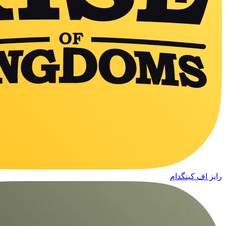
رایز اف کینگدام