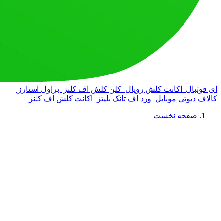
ای فوتبال
اکانت کلش رویال
کلن کلش اف کلنز
براول استارز
کالاف دیوتی موبایل
ورد اف تانک بلیتز
اکانت کلش اف کلنز
صفحه نخست