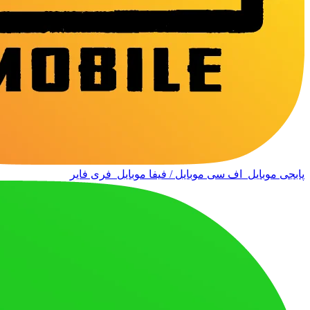
پابجی موبایل
اف سی موبایل / فیفا موبایل
فری فایر