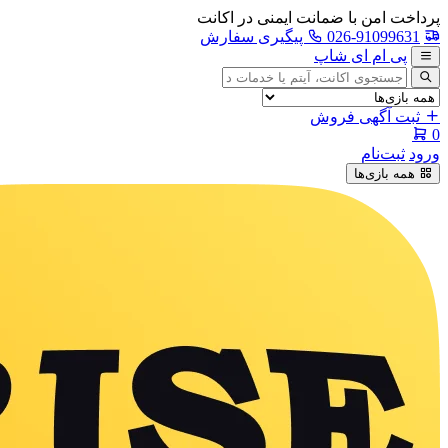
پرداخت امن با ضمانت ایمنی در اکانت
026-91099631
پیگیری سفارش
پی ام ای شاپ
جستجوی
آگهی
ثبت آگهی فروش
0
ورود
ثبت‌نام
همه بازی‌ها