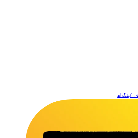
ف کینگدام