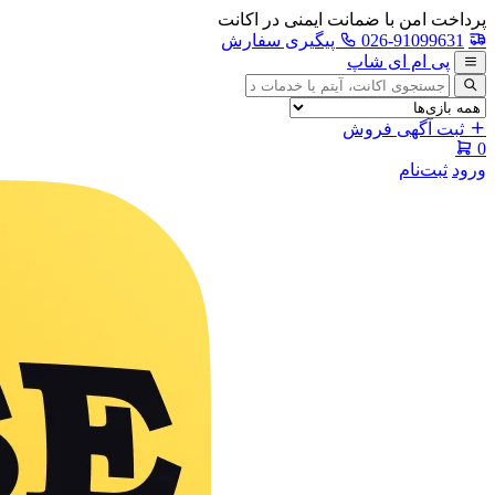
پرداخت امن با ضمانت ایمنی در اکانت
026-91099631
پیگیری سفارش
پی ام ای شاپ
جستجوی
آگهی
ثبت آگهی فروش
0
ورود
ثبت‌نام