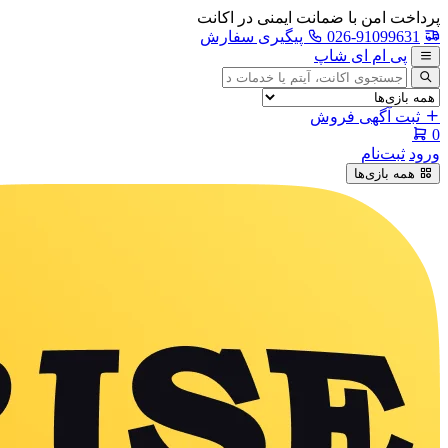
پرداخت امن با ضمانت ایمنی در اکانت
026-91099631
پیگیری سفارش
پی ام ای شاپ
جستجوی
آگهی
ثبت آگهی فروش
0
ورود
ثبت‌نام
همه بازی‌ها