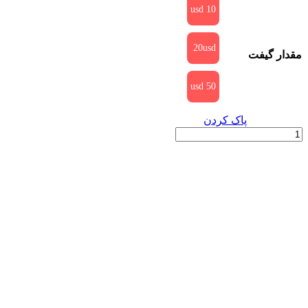
10 usd
20usd
مقدار گیفت
50 usd
پاک کردن
گیفت
کارت
پلی
استیشن
|
US
عدد