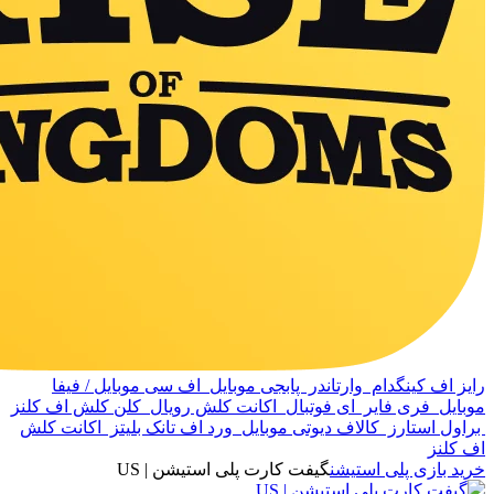
رایز اف کینگدام
وارتاندر
پابجی موبایل
اف سی موبایل / فیفا
موبایل
فری فایر
ای فوتبال
اکانت کلش رویال
کلن کلش اف کلنز
براول استارز
کالاف دیوتی موبایل
ورد اف تانک بلیتز
اکانت کلش
اف کلنز
خرید بازی پلی استیشن
گیفت کارت پلی استیشن | US