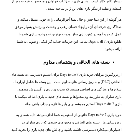
بسیار تاثیر گذار است . دنیای بازی با جزئیات فراوان و منحصر به فرد به دور از
کلیشه و تقلید از دیگر بازی های این ژانر ساخته شده .
هر گوشه از این دنیا حس و حال پسا آخرالزمانی را به خوبی منتقل میکند و
صداگذاری حرفه ای آن در ایجاد فضای رعب و وحشت و پرتنش بسیار موفق
عمل کرده و آنچه در ذهن بازی ساز بوده به بهترین نحو پیاده سازی شده با
دانلود بازی Days to di 7 تمامی این جزئیات جذاب گرافیکی و صوتی به شما
ارائه میشود .
بسته های الحاقی و پشتیبانی مداوم
از بزرگترین مزایای خرید بازی Days to die 7 برای استیم دسترسی به بسته های
الحاقی (DLC) و به روز رسانی های مداوم است . این بسته ها شامل ابزارها ،
سلاح ها و ویژگی های اضافی هستند که تجربه ی بازی را گسترش میدهند .
بازی سازان به طور مداوم محتواها و بسته های جدید به بازی اضافه میکنند تا
بازی Days to die 7 استیم همیشه برای پلیر ها تازه و جذاب باقی بماند .
خرید بازی Days to die 7 قانونی از استیم به شما اجازه میدهد تا به همه ی به
روزرسانی ها ، بسته های الحاقی و محتواهای جدیدی که بازی سازان در
اختیارتان میگذارد دسترسی داشته باشید و چالش های جدید بازی را تجربه کنید