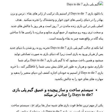
با دانلود بازی Days to die 7 از استیم یک ترکیب از ژانر های بقاء ، ترس و بزن
بهادر را در دنیای زامبی های خون خوار و وحشتناک را تجربه میکنید . هدف
اصلی پلیر در این بازی زنده ماندن در 7 روز است و هر روز با چالش های جدید
و سخت تری روبه رو میشوید از جمع آوری منابع و مبارزه با زامبی ها تا ساختن
پناه گاه در واقع همه چیز به بقاء وابسته است .
اما نکته ی جالب گیم پلی بازی Days to die 7 تجربه رو به رو شدن با دنیای جدید
پس از هربار ورود به بازی است زیرا که دنیای بازی به صورت تصادفی تولید
میشود و همین باعث میشود که تا گیم پلی بازی Days to die 7 برای شما
تکراری نشود و هربار به طور غیر قابل پیش بینی شما را غافلگیر کند ، با خرید
بازی Days to die 7 از استیم به خودتان اجازه کشف این دنیای متغیر را بدهید و
مهارت های بقای خود را به چالش بکشید.
سیستم ساخت و ساز پیچیده و عمیق گیم پلی بازی
Days to die7 را جذاب تر میکند
یکی از مهم ترین نقاط قوت بازی های شبیه ساز بقا برای pc ، سیستم ساخت
و ساز پیچیده ی آن است . در بازی Days to die 7 پلیر میتواند از منابعی که