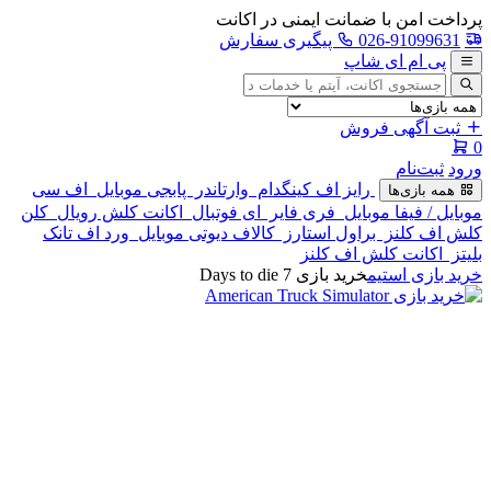
پرداخت امن با ضمانت ایمنی در اکانت
026-91099631
پیگیری سفارش
پی ام ای شاپ
جستجوی
آگهی
ثبت آگهی فروش
0
ورود
ثبت‌نام
رایز اف کینگدام
وارتاندر
پابجی موبایل
اف سی
همه بازی‌ها
موبایل / فیفا موبایل
فری فایر
ای فوتبال
اکانت کلش رویال
کلن
کلش اف کلنز
براول استارز
کالاف دیوتی موبایل
ورد اف تانک
بلیتز
اکانت کلش اف کلنز
خرید بازی استیم
خرید بازی 7 Days to die