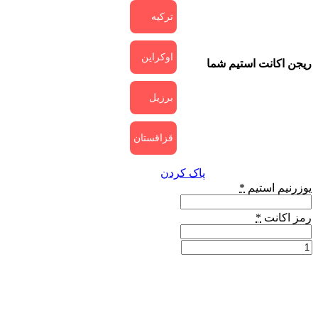
ترکیه
اوکراین
ریجن اکانت استیم شما
برزیل
قزاقستان
پاک کردن
یوزرنیم استیم
*
رمز اکانت
*
خرید
بازی
7
Days
to
die