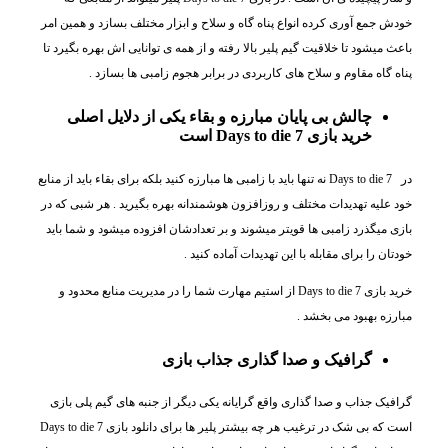
خودش جمع آوری کرده انواع پناه گاه و سلاح و ابزار مختلف بسازد و همین امر
باعث میشود تا خلاقیت گیم پلیر بالا رفته و از همه ی توانایی اش بهره بگیرد تا
پناه گاه مقاوم و سلاح های کاربردی در برابر هجوم زامبی ها بسازد .
چالش بی پایان مبارزه و بقاء یکی از دلایل اصلی
خرید بازی Days to die 7 است
در Days to die 7 نه تنها باید با زامبی ها مبارزه کنید بلکه برای بقاء باید از منابع
خود علیه تهدیدات مختلف و روزافزون هوشمندانه بهره بگیرید . هر شبی که در
بازی میگذرد زامبی ها قویتر میشوند و بر تعدادشان افزوده میشود و شما باید
خودتان را برای مقابله با این تهدیدات آماده کنید .
خرید بازی Days to die 7 از استیم مهارت شما را در مدیریت منابع محدود و
مبارزه بهبود می بخشد .
گرافیک و صدا گذاری جذاب بازی
گرافیک جذاب و صدا گذاری واقع گرایانه یکی دیگر از جنبه های گیم پلی بازی
است که بی شک در ترغیب هر چه بیشتر پلیر ها برای دانلود بازی Days to die 7