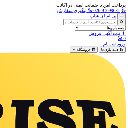
پرداخت امن با ضمانت ایمنی در اکانت
026-91099631
پیگیری سفارش
پی ام ای شاپ
جستجوی
آگهی
ثبت آگهی فروش
0
ورود
ثبت‌نام
همه بازی‌ها
فروشگاه