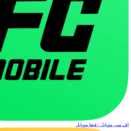
اف سی موبایل / فیفا موبایل