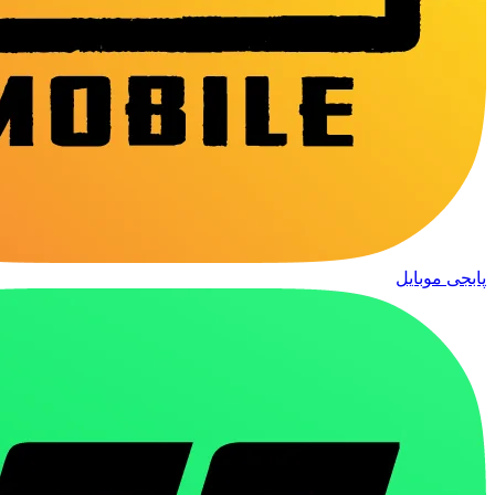
پابجی موبایل