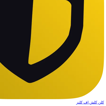
کلن کلش اف کلنز