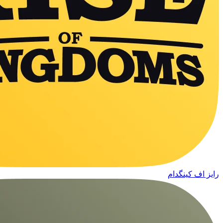
رایز اف کینگدام