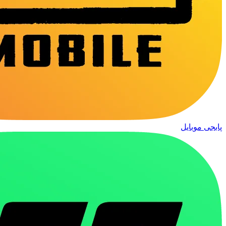
پابجی موبایل