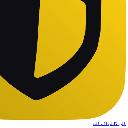
کلن کلش اف کلنز