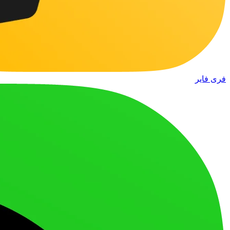
فری فایر