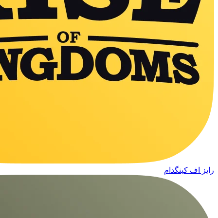
رایز اف کینگدام