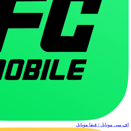
اف سی موبایل / فیفا موبایل