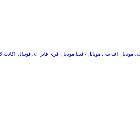
ی موبایل
اف سی موبایل / فیفا موبایل
فری فایر
ای فوتبال
اکانت ک