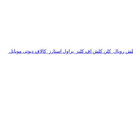
لش رویال
کلن کلش اف کلنز
براول استارز
کالاف دیوتی موبایل