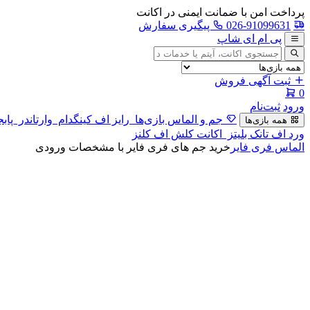
پرداخت امن با ضمانت ایمنی در اکانت
026-91099631
پیگیری سفارش
پی ام ای شاپ
جستجوی
آگهی
ثبت آگهی فروش
0
ورود
ثبت‌نام
جم و الماس بازی‌ها
رایز اف کینگدام
وارتاندر
پابج
همه بازی‌ها
ورد اف تانک بلیتز
اکانت کلش اف کلنز
الماس فری فایر
خرید جم های فری فایر با مشخصات ورودی